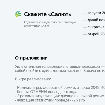
Скажите «Салют»
—
запусти 2
—
давай по
Отдавайте команды голосом с помощью
ассистентов Салют
—
сыграть в
—
открой 20
О приложении
Увлекательная головоломка, ставшая классикой — 
собой ячейки с одинаковыми числами. Задача не из 
В игре реализовано:

- Режимы игры: скоростной режим, а также 2048, 4
- Кнопка ОТМЕНЫ последнего хода

- 2 режима визуализации: дневной и ночной режим

- Фиксация статистики проведенных игр