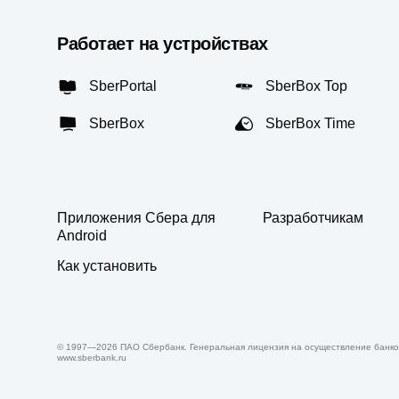
Работает на устройствах
SberPortal
SberBox Top
SberBox
SberBox Time
Приложения Сбера для
Разработчикам
Android
Как установить
© 1997—
2026
ПАО Сбербанк. Генеральная лицензия на осуществление банков
www.sberbank.ru