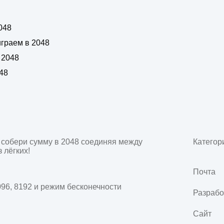
048
играем в 2048
 2048
48
собери сумму в 2048 соединяя между 
Категор
лёгких!

Почта
096, 8192 и режим бесконечности

Разрабо
Сайт