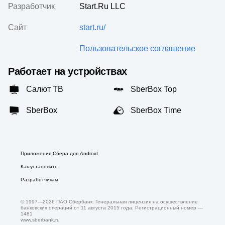
Разработчик
Start.Ru LLC
Сайт
start.ru/
Пользовательское соглашение
Работает на устройствах
Салют ТВ
SberBox Top
SberBox
SberBox Time
Приложения Сбера для Android
Как установить
Разработчикам
© 1997—
2026
ПАО Сбербанк. Генеральная лицензия на осуществление
банковских операций от 11 августа 2015 года. Регистрационный номер —
1481
www.sberbank.ru