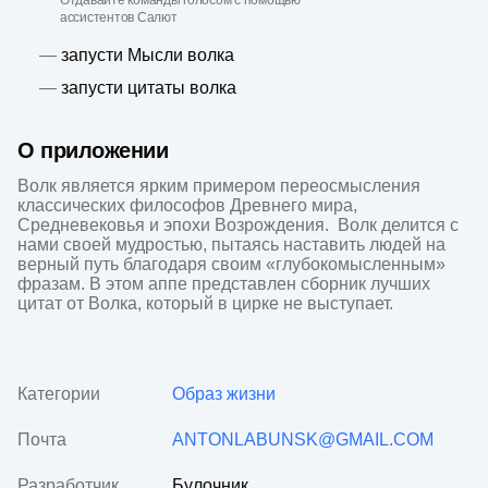
Отдавайте команды голосом с помощью
ассистентов Салют
—
запусти Мысли волка
—
запусти цитаты волка
О приложении
Волк является ярким примером переосмысления 
классических философов Древнего мира, 
Средневековья и эпохи Возрождения.  Волк делится с 
нами своей мудростью, пытаясь наставить людей на 
верный путь благодаря своим «глубокомысленным» 
фразам. В этом аппе представлен сборник лучших 
цитат от Волка, который в цирке не выступает.
Категории
Образ жизни
Почта
ANTONLABUNSK@GMAIL.COM
Разработчик
Булочник