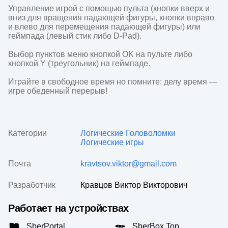
Управление игрой с помощью пульта (кнопки вверх и 
вниз для вращения падающей фигуры, кнопки вправо 
и влево для перемещения падающей фигуры) или 
геймпада (левый стик либо D-Pad).

Выбор пунктов меню кнопкой OK на пульте либо 
кнопкой Y (треугольник) на геймпаде.

Играйте в свободное время но помните: делу время — 
игре обеденный перерыв!
Категории
Логические
Головоломки
Логические игры
Почта
kravtsov.viktor@gmail.com
Разработчик
Кравцов Виктор Викторович
Работает на устройствах
SberPortal
SberBox Top