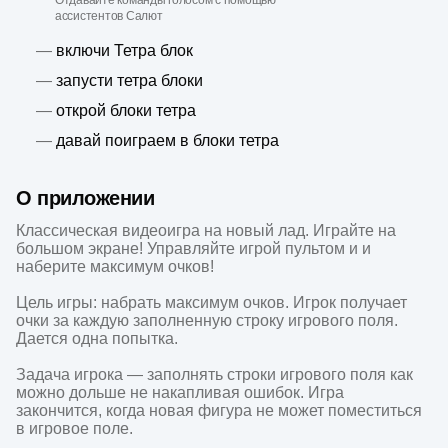
Отдавайте команды голосом с помощью
ассистентов Салют
—
включи Тетра блок
—
запусти тетра блоки
—
открой блоки тетра
—
давай поиграем в блоки тетра
О приложении
Классическая видеоигра на новый лад. Играйте на 
большом экране! Управляйте игрой пультом и и 
наберите максимум очков!

Цель игры: набрать максимум очков. Игрок получает 
очки за каждую заполненную строку игрового поля. 
Дается одна попытка.

Задача игрока — заполнять строки игрового поля как 
можно дольше не накапливая ошибок. Игра 
закончится, когда новая фигура не может поместиться 
в игровое поле.
