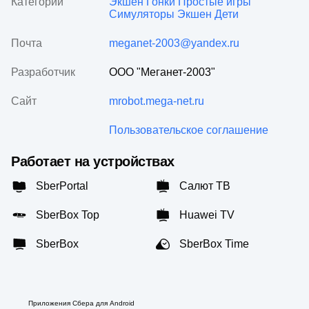
Категории
Экшен
Гонки
Простые игры
Симуляторы
Экшен
Дети
Почта
meganet-2003@yandex.ru
Разработчик
ООО "Меганет-2003"
Сайт
mrobot.mega-net.ru
Пользовательское соглашение
Работает на устройствах
SberPortal
Салют ТВ
SberBox Top
Huawei TV
SberBox
SberBox Time
Приложения Сбера для Android