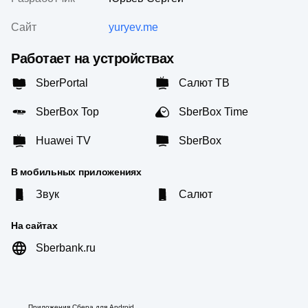
Сайт
yuryev.me
Работает на устройствах
SberPortal
Салют ТВ
SberBox Top
SberBox Time
Huawei TV
SberBox
В мобильных приложениях
Звук
Салют
На сайтах
Sberbank.ru
Приложения Сбера для Android