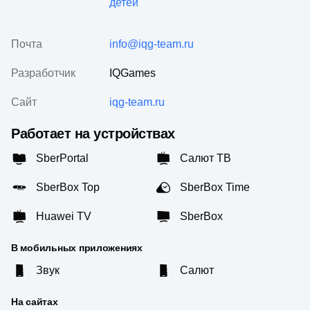
детей
Почта
info@iqg-team.ru
Разработчик
IQGames
Сайт
iqg-team.ru
Работает на устройствах
SberPortal
Салют ТВ
SberBox Top
SberBox Time
Huawei TV
SberBox
В мобильных приложениях
Звук
Салют
На сайтах