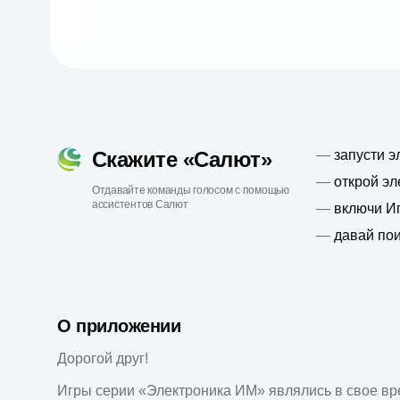
Скажите «Салют»
—
запусти э
—
открой эл
Отдавайте команды голосом с помощью
ассистентов Салют
—
включи И
—
давай пои
О приложении
Дорогой друг!

Игры серии «Электроника ИМ» являлись в свое вр