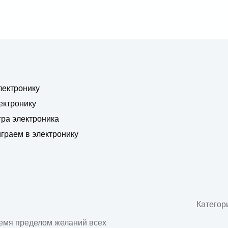
лектронику
ектронику
гра электроника
граем в электронику
Категор
емя пределом желаний всех 