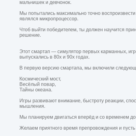
мальчишек и девчонок.

Мы попытались максимально точно воспроизвести и
являлся микропроцессор.

Чтоб выйти победителем, ты должен научится при
решение.

Этот cмартап — симулятор первых карманных, игр
выпускались в 80х и 90х годах.

В первую версию смартапа, мы включили следующи
Космический мост,

Весёлый повар,

Тайны океана.

Игры развивают внимание, быстроту реакции, спос
мышления.

Мы планируем двигаться вперёд и со временем доб
Желаем приятного время препровождения и пусть 