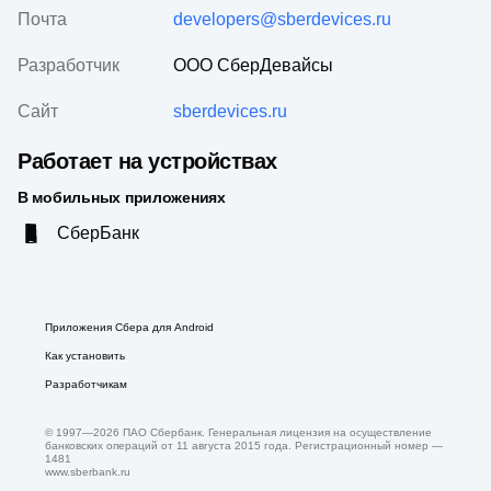
Почта
developers@sberdevices.ru
Разработчик
ООО СберДевайсы
Сайт
sberdevices.ru
Работает на устройствах
В мобильных приложениях
СберБанк
Приложения Сбера для Android
Как установить
Разработчикам
© 1997—
2026
ПАО Сбербанк. Генеральная лицензия на осуществление
банковских операций от 11 августа 2015 года. Регистрационный номер —
1481
www.sberbank.ru