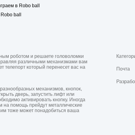
граем в Robo ball
 Robo ball
зным роботом и решаете головоломки 
Категор
правляя различными механизмами вам 
ет телепорт который перенесет вас на 
Почта
Разрабо
разнообразных механизмов, кнопок, 
крыть дверь, запустить лифт или 
бходимо активировать кнопку. Иногда 
ам на помощь прейдут металлические 
о им тоже может понадобиться ваша 