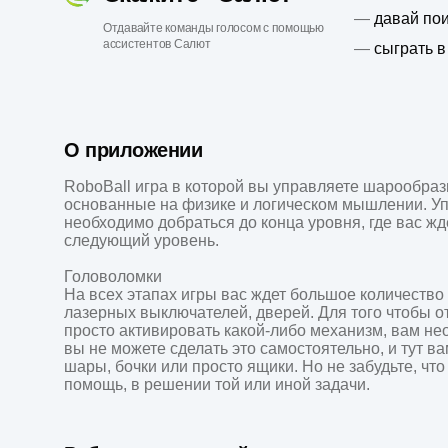
—
давай пои
Отдавайте команды голосом с помощью
ассистентов Салют
—
сыграть в
О приложении
RoboBall игра в которой вы управляете шарообра
основанные на физике и логическом мышлении. У
необходимо добраться до конца уровня, где вас жд
следующий уровень.

Головоломки

На всех этапах игры вас ждет большое количество 
лазерных выключателей, дверей. Для того чтобы от
просто активировать какой-либо механизм, вам нео
вы не можете сделать это самостоятельно, и тут в
шары, бочки или просто ящики. Но не забудьте, чт
помощь, в решении той или иной задачи.