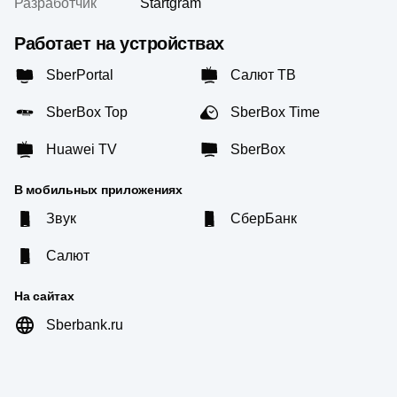
Разработчик
Startgram
Работает на устройствах
SberPortal
Салют ТВ
SberBox Top
SberBox Time
Huawei TV
SberBox
В мобильных приложениях
Звук
СберБанк
Салют
На сайтах
Sberbank.ru