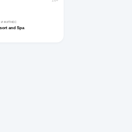
16+
 И ФИТНЕС
sort and Spa