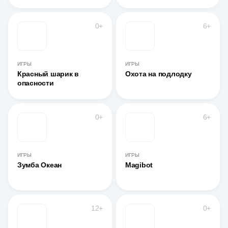
0+
6+
ИГРЫ
ИГРЫ
Красный шарик в
Охота на подлодку
опасности
0+
6+
ИГРЫ
ИГРЫ
Зумба Океан
Magibot
12+
0+