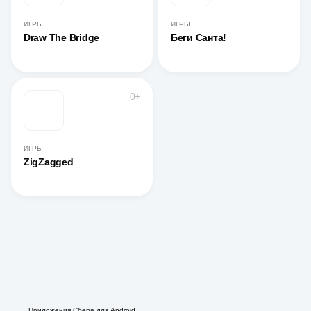
ИГРЫ
ИГРЫ
Draw The Bridge
Беги Санта!
0+
ИГРЫ
ZigZagged
Приложения Сбера для Android