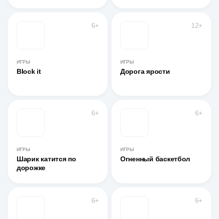
6+
12+
ИГРЫ
ИГРЫ
Block it
Дорога ярости
6+
6+
ИГРЫ
ИГРЫ
Шарик катится по
Огненный баскетбол
дорожке
6+
6+