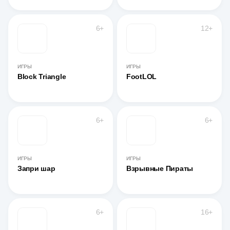
6+
12+
ИГРЫ
ИГРЫ
Block Triangle
FootLOL
6+
6+
ИГРЫ
ИГРЫ
Запри шар
Взрывные Пираты
6+
16+